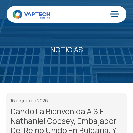
Ir
al
contenido
Menú
NOTICIAS
16 de julio de 2026
Dando La Bienvenida A S.E.
Nathaniel Copsey, Embajador
Del Reino Unido En Bulgaria, Y