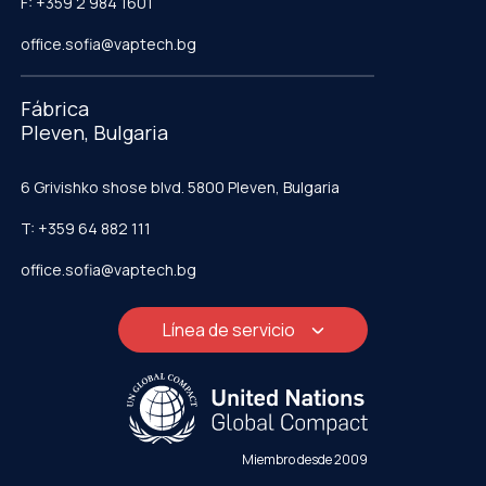
F: +359 2 984 1601
office.sofia@vaptech.bg
Fábrica
Pleven, Bulgaria
6 Grivishko shose blvd. 5800 Pleven, Bulgaria
T: +359 64 882 111
office.sofia@vaptech.bg
Línea de servicio
Miembro desde 2009