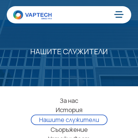
Преминаване
към
съдържанието
Меню
НАШИТЕ СЛУЖИТЕЛИ
За нас
История
Нашите служители
Съоръжение