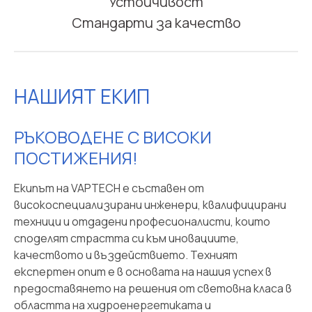
Устойчивост
Стандарти за качество
НАШИЯТ ЕКИП
РЪКОВОДЕНЕ С ВИСОКИ
ПОСТИЖЕНИЯ!
Екипът на VAPTECH е съставен от
високоспециализирани инженери, квалифицирани
техници и отдадени професионалисти, които
споделят страстта си към иновациите,
качеството и въздействието. Техният
експертен опит е в основата на нашия успех в
предоставянето на решения от световна класа в
областта на хидроенергетиката и