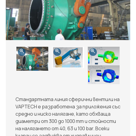
Стандартната линия сферични вентили на
VAPTECH е разработена за приложения със
средно и ниско налягане, като обхваща
диаметри от 300 до 1000 mm и стойности
на налягането от 40, 63 и 100 bar. Всеки
клапан се задвижва от хидравличен