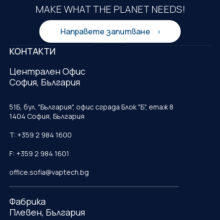
MAKE WHAT THE PLANET NEEDS!
Направете запитване
КОНТАКТИ
Централен Офис
София, България
51Б, бул. "България", офис сграда Блок "Б", етаж 8
1404 София, България
T: +359 2 984 1600
F: +359 2 984 1601
office.sofia@vaptech.bg
Фабрика
Плевен, България