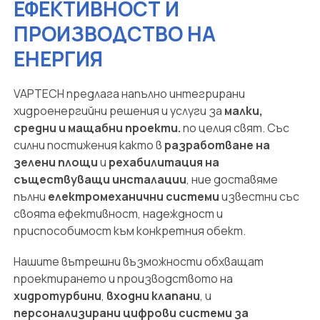
ЕФЕКТИВНОСТ И
ПРОИЗВОДСТВО НА
ЕНЕРГИЯ
VAPTECH предлага напълно интегрирани
хидроенергийни решения и услуги за
малки,
средни и мащабни проекти.
по целия свят. Със
силни постижения както в
разработване на
зелени площи
и
рехабилитация на
съществуващи инсталации
, ние доставяме
пълни
електромеханични системи
известни със
своята ефективност, надеждност и
приспособимост към конкретния обект.
Нашите вътрешни възможности обхващат
проектирането и производството на
хидротурбини
,
входни клапани
, и
персонализирани цифрови системи за