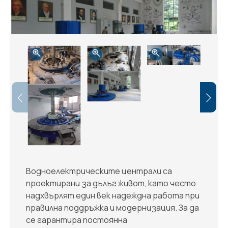
Водноелектрическите централи са
проектирани за дълъг живот, като често
надхвърлят един век надеждна работа при
правилна поддръжка и модернизация. За да
се гарантира постоянна