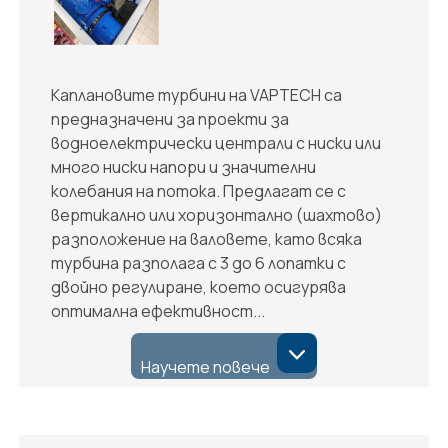
Каплановите турбини на VAPTECH са
предназначени за проекти за
водноелектрически централи с ниски или
много ниски напори и значителни
колебания на потока. Предлагат се с
вертикално или хоризонтално (шахтово)
разположение на валовете, като всяка
турбина разполага с 3 до 6 лопатки с
двойно регулиране, което осигурява
оптимална ефективност...
Научете повече