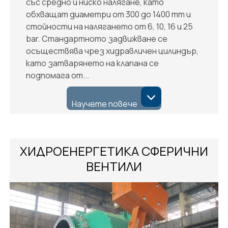
със средно и ниско налягане, като
обхващат диаметри от 300 до 1400 mm и
стойности на налягането от 6, 10, 16 и 25
bar. Стандартното задвижване се
осъществява чрез хидравличен цилиндър,
като затварянето на клапана се
подпомага от...
Научете повече
ХИДРОЕНЕРГЕТИКА СФЕРИЧНИ
ВЕНТИЛИ