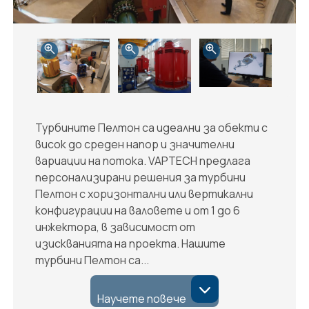
Турбините Пелтон са идеални за обекти с
висок до среден напор и значителни
вариации на потока. VAPTECH предлага
персонализирани решения за турбини
Пелтон с хоризонтални или вертикални
конфигурации на валовете и от 1 до 6
инжектора, в зависимост от
изискванията на проекта. Нашите
турбини Пелтон са...
Научете повече