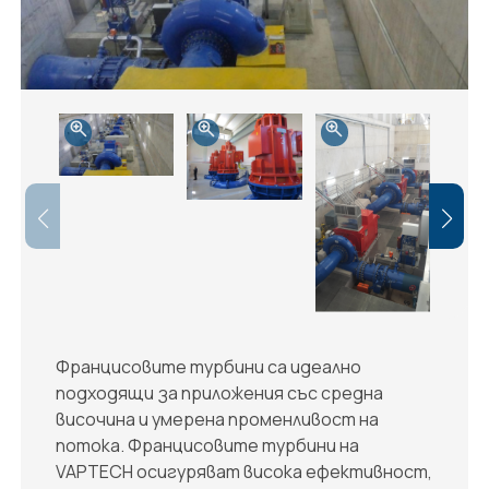
Францисовите турбини са идеално
подходящи за приложения със средна
височина и умерена променливост на
потока. Францисовите турбини на
VAPTECH осигуряват висока ефективност,