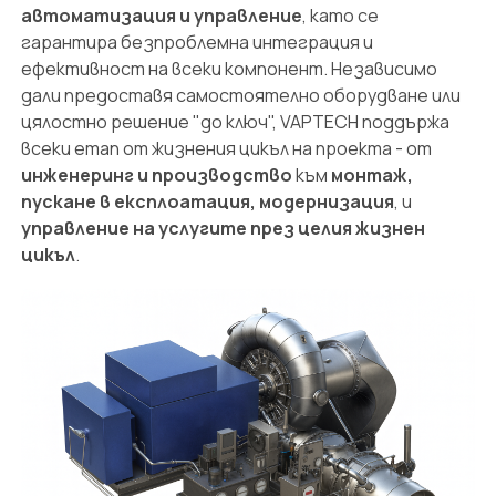
автоматизация и управление
, като се
гарантира безпроблемна интеграция и
ефективност на всеки компонент. Независимо
дали предоставя самостоятелно оборудване или
цялостно решение "до ключ", VAPTECH поддържа
всеки етап от жизнения цикъл на проекта - от
инженеринг и производство
към
монтаж,
пускане в експлоатация, модернизация
, и
управление на услугите през целия жизнен
цикъл
.