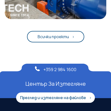
Всички проекти
+359 2 984 1600
Център За Изтегляне
Преглед и изтегляне на файлове