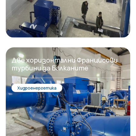
Две хоризонтални Францисови
турбини за Балканите
Хидроенергетика