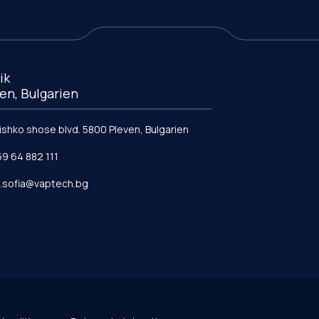
ik
en, Bulgarien
vishko shose blvd. 5800 Pleven, Bulgarien
59 64 882 111
e.sofia@vaptech.bg