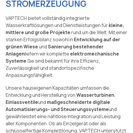
STROMERZEUGUNG
VAPTECH bietet vollständig integrierte
Wasserkraftlösungen und Dienstleistungen für
kleine,
mittlere und große Projekte
rund um die Welt. Mit einer
starken Erfolgsbilanz sowohl in
Entwicklung auf der
grünen Wiese
und
Sanierung bestehender
Anlagen
liefern wir komplette
elektromechanische
Systeme
Sie sind bekannt für ihre Effizienz,
Zuverlässigkeit und standortspezifische
Anpassungsfähigkeit.
Unsere hauseigenen Kapazitäten umfassen die
Entwicklung und Herstellung von
Wasserturbinen
,
Einlassventile
und
maßgeschneiderte digitale
Automatisierungs- und Steuerungssysteme
und
gewährleistet eine nahtlose Integration und Leistung
aller Komponenten. Ob als Einzelgerät oder als
schlüsselfertige Komplettlösung, VAPTECH unterstützt