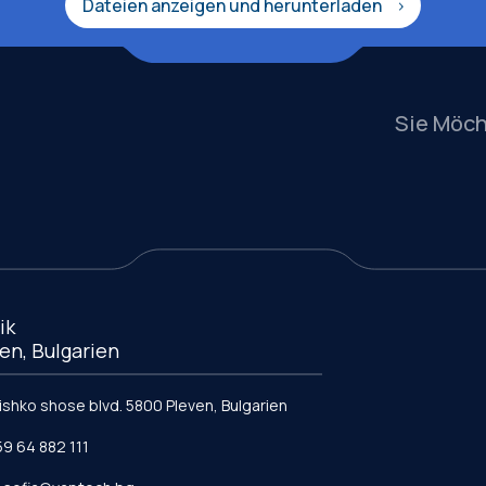
Dateien anzeigen und herunterladen
Sie Möc
ik
en, Bulgarien
vishko shose blvd. 5800 Pleven, Bulgarien
59 64 882 111