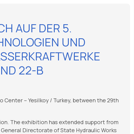
H AUF DER 5.
HNOLOGIEN UND
ASSERKRAFTWERKE
AND 22-B
po Center – Yesilkoy / Turkey, between the 29th
ition. The exhibition has extended support from
d General Directorate of State Hydraulic Works