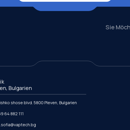
Sie Möc
ik
en, Bulgarien
vishko shose blvd. 5800 Pleven, Bulgarien
59 64 882 111
e.sofia@vaptech.bg