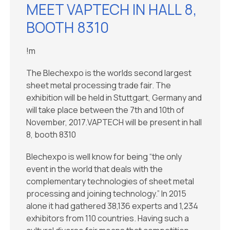
MEET VAPTECH IN HALL 8,
BOOTH 8310
!m
The Blechexpo is the worlds second largest
sheet metal processing trade fair. The
exhibition will be held in Stuttgart, Germany and
will take place between the 7th and 10th of
November, 2017.VAPTECH will be present in hall
8, booth 8310
Blechexpo is well know for being “the only
event in the world that deals with the
complementary technologies of sheet metal
processing and joining technology.” In 2015
alone it had gathered 38,136 experts and 1,234
exhibitors from 110 countries. Having such a