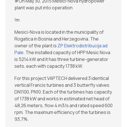
#On May 30, 2015 Mesici-Nova hydropower
plant was put into operation
!m
Mesici-Nova is located in the municipality of
Rogatica in Bosnia and Herzegovina. The
owner of the plant is
ZP Elektrodistribucija ad
Pale
. The installed capacity of HPP Mesic Nova
is 5214 kW and it has three turbine-generator
sets, each with capacity 1738 kW.
For this project VAPTECH delivered 3 identical
vertical Francis turbines and 3 butterfly valves
DN1100, PN10. Each of the turbines has capacity
of 1738 kW and works in estimated net head of
48,26 meters, flow 4 m3/s and rated speed 600
rpm. The maximum efficiency of the turbines is
93,7%.