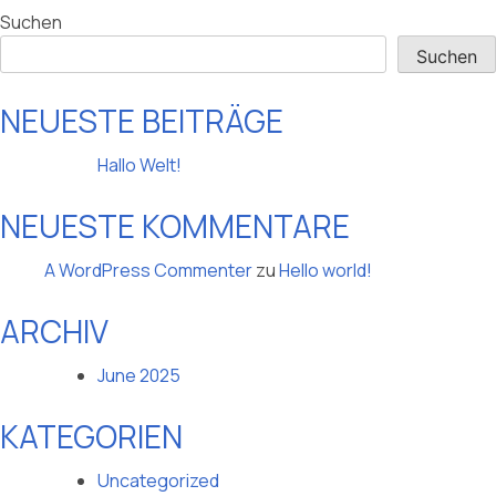
DER
Suchen
NAVIGATION
Suchen
NEUESTE BEITRÄGE
Hallo Welt!
NEUESTE KOMMENTARE
A WordPress Commenter
zu
Hello world!
ARCHIV
June 2025
KATEGORIEN
Uncategorized