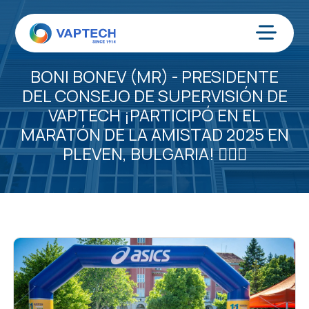
Ir
al
contenido
Menú
BONI BONEV (MR) - PRESIDENTE
DEL CONSEJO DE SUPERVISIÓN DE
VAPTECH ¡PARTICIPÓ EN EL
MARATÓN DE LA AMISTAD 2025 EN
PLEVEN, BULGARIA! 🏃🏻‍♂️