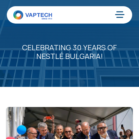
Ir
al
contenido
Menú
CELEBRATING 30 YEARS OF
NESTLÉ BULGARIA!