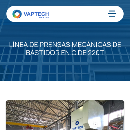
Ir
al
contenido
Menú
LÍNEA DE PRENSAS MECÁNICAS DE
BASTIDOR EN C DE 220T