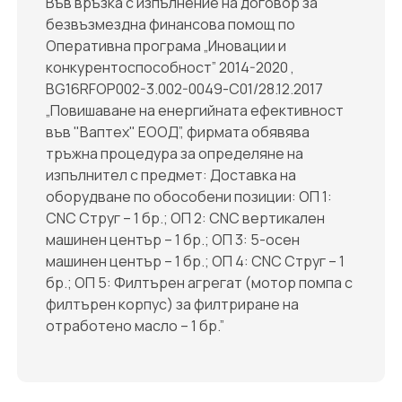
Във връзка с изпълнение на договор за
безвъзмездна финансова помощ по
Оперативна програма „Иновации и
конкурентоспособност” 2014-2020 ,
BG16RFOP002-3.002-0049-C01/28.12.2017
„Повишаване на енергийната ефективност
във "Ваптех" ЕООД”, фирмата обявява
тръжна процедура за определяне на
изпълнител с предмет: Доставка на
оборудване по обособени позиции: ОП 1:
CNC Струг – 1 бр.; ОП 2: CNC вертикален
машинен център – 1 бр.; ОП 3: 5-осен
мaшинен център – 1 бр.; ОП 4: CNC Струг – 1
бр.; ОП 5: Филтърен агрегат (мотор помпа с
филтърен корпус) за филтриране на
отработено масло – 1 бр.”