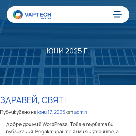
Преминаване
към
съдържанието
Меню
ЮНИ 2025 Г.
ЗДРАВЕЙ, СВЯТ!
Публикувано на
юни 17, 2025
от
admin
Добре дошли в WordPress. Това е първата ви
публикация. Редактирайте я или я изтрийте, а