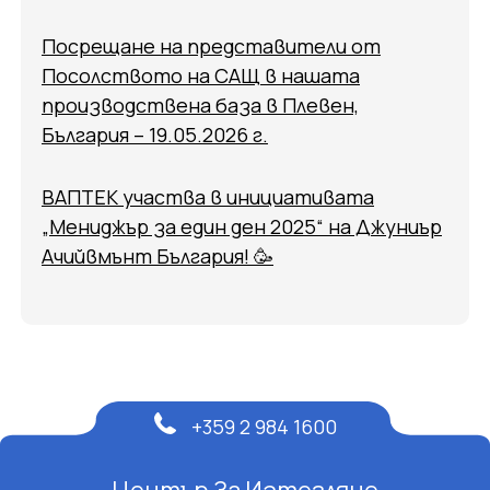
Посрещане на представители от
Посолството на САЩ в нашата
производствена база в Плевен,
България – 19.05.2026 г.
ВАПТЕК участва в инициативата
„Мениджър за един ден 2025“ на Джуниър
Ачийвмънт България! 🥳
+359 2 984 1600
Център За Изтегляне