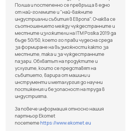
Полша и постепенно се превръща в едно
от най-големите и "най-важните
индустриални събития в Европа". Очаква се
съотношението между чуждестранните и
местните изложители на ITM Poslka 2019 да
бъде 50/50, което го прави чудесна среда
за формиране на възможности както за
местните, така и за чуждестранните
пазари. Обхватът на продуктите и
услугите, които се представят на
събитието, варира от машини и
инструменти и металургия до научни
постижения и безопасност на труда в
индустрията.
За повече информация относно нашия
партньор Ekomet
посетете
https://www.ekomet.eu