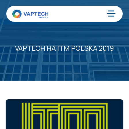
Преминаване
към
съдържанието
Меню
VAPTECH НА ITM POLSKA 2019