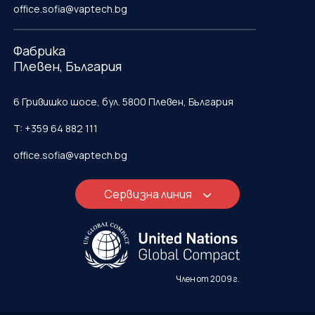
office.sofia@vaptech.bg
Фабрика
Плевен, България
6 Гривишко шосе, бул. 5800 Плевен, България
T: +359 64 882 111
office.sofia@vaptech.bg
Сервизна линия
Член от 2009 г.