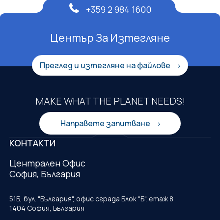
+359 2 984 1600
Център За Изтегляне
Преглед и изтегляне на файлове
MAKE WHAT THE PLANET NEEDS!
Направете запитване
КОНТАКТИ
Централен Офис
София, България
51Б, бул. "България", офис сграда Блок "Б", етаж 8
1404 София, България