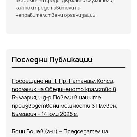
академични среди, държавни служители,
както и представители на
неправителствени организации.
Последни Публикации
Посрещане на Н. Пр. Натаниъл Копси,
посланик на Обединеното кралство в
България, и д-р Гювели в нашите
производствени мощности в Плевен,
България – 14 юли 2026 г.
Бони Бонев (г-н) – Председател на