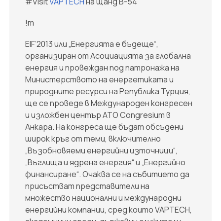
#Visit
VAPTECH
на щанд B-54
!m
EIF’2013 или „Енергията е бъдеще“,
организиран от Асоциацията за глобална
енергия и провеждан под патронажа на
Министерството на енергетиката и
природните ресурси на Република Турция,
ще се проведе в Международен конгресен
и изложбен център ATO Congresium в
Анкара. На конгреса ще бъдат обсъдени
широк кръг от теми, включително
„Възобновяеми енергийни източници“,
„Въглища и ядрена енергия“ и „Енергийно
финансиране“. Очаква се на събитието да
присъстват представители на
множество национални и международни
енергийни компании, сред които VAPTECH,