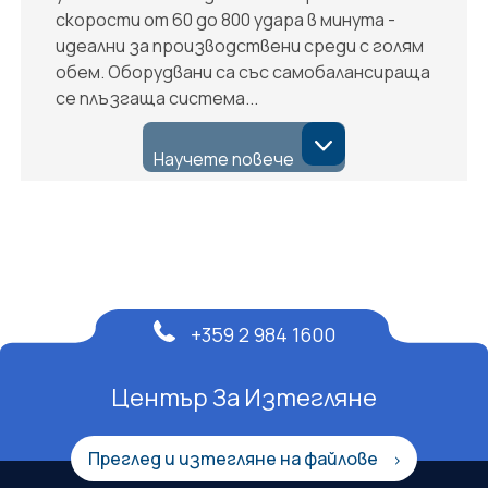
скорости от 60 до 800 удара в минута -
идеални за производствени среди с голям
обем. Оборудвани са със самобалансираща
се плъзгаща система...
Научете повече
+359 2 984 1600
Център За Изтегляне
Преглед и изтегляне на файлове