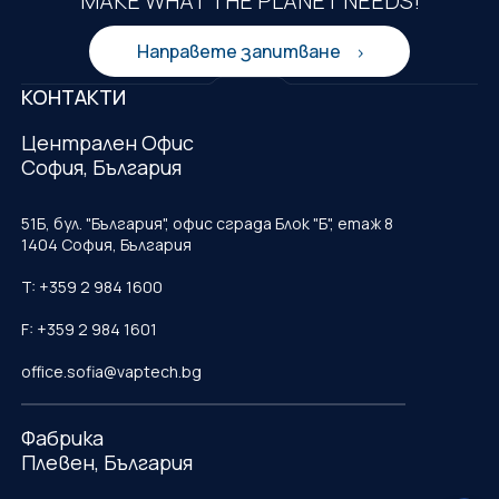
MAKE WHAT THE PLANET NEEDS!
Направете запитване
КОНТАКТИ
Централен Офис
София, България
51Б, бул. "България", офис сграда Блок "Б", етаж 8
1404 София, България
T: +359 2 984 1600
F: +359 2 984 1601
office.sofia@vaptech.bg
Фабрика
Плевен, България