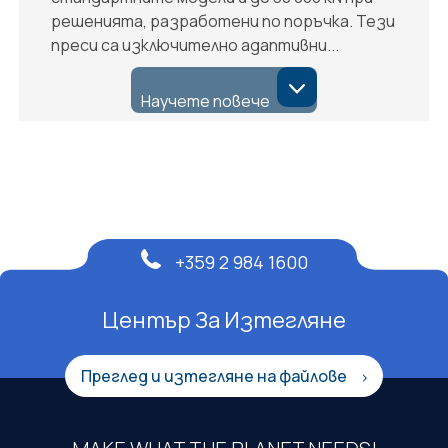
решенията, разработени по поръчка. Тези
преси са изключително адаптивни...
Научете повече
+359 2 984 1600
Център За Изтегляне
Преглед и изтегляне на файлове