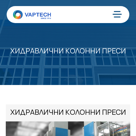
Преминаване
към
съдържанието
Меню
ХИДРАВЛИЧНИ КOЛОННИ ПРЕСИ
ХИДРАВЛИЧНИ КOЛОННИ ПРЕСИ