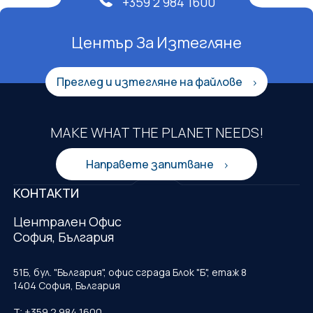
+359 2 984 1600
Център За Изтегляне
Преглед и изтегляне на файлове
MAKE WHAT THE PLANET NEEDS!
Направете запитване
КОНТАКТИ
Централен Офис
София, България
51Б, бул. "България", офис сграда Блок "Б", етаж 8
1404 София, България
T: +359 2 984 1600