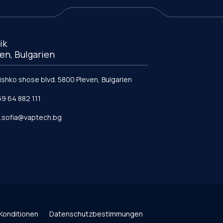
ik
en, Bulgarien
vishko shose blvd. 5800 Pleven, Bulgarien
59 64 882 111
e.sofia@vaptech.bg
Konditionen
Datenschutzbestimmungen