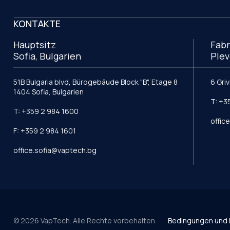
KONTAKTE
Hauptsitz
Fabr
Sofia, Bulgarien
Plev
51B Bulgaria blvd, Bürogebäude Block "B", Etage 8
6 Gri
1404 Sofia, Bulgarien
T: +3
T: +359 2 984 1600
offic
F: +359 2 984 1601
office.sofia@vaptech.bg
© 2026 VapTech. Alle Rechte vorbehalten.
Bedingungen und 