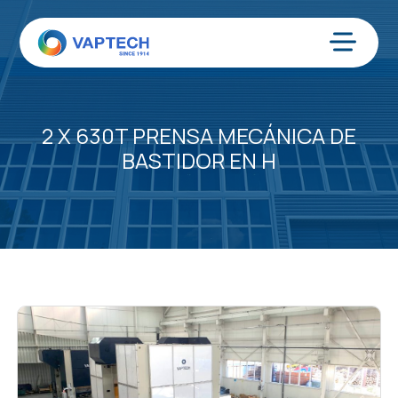
Ir
al
contenido
Menú
2 X 630T PRENSA MECÁNICA DE
BASTIDOR EN H