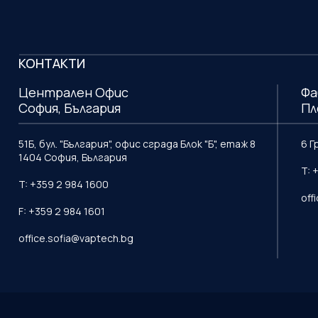
КОНТАКТИ
Централен Офис
Фа
София, България
Пл
51Б, бул. "България", офис сграда Блок "Б", етаж 8
6 Г
1404 София, България
T: 
T: +359 2 984 1600
off
F: +359 2 984 1601
office.sofia@vaptech.bg