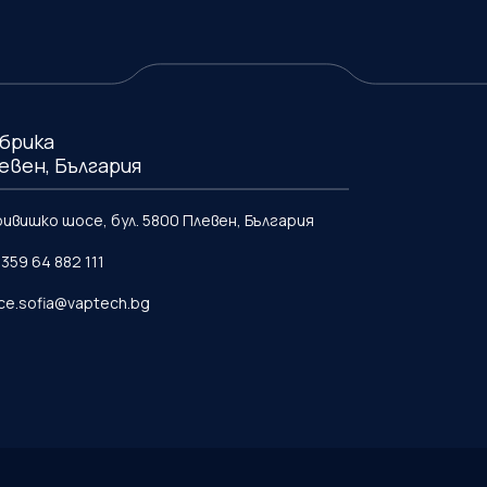
брика
евен, България
ривишко шосе, бул. 5800 Плевен, България
+359 64 882 111
ice.sofia@vaptech.bg