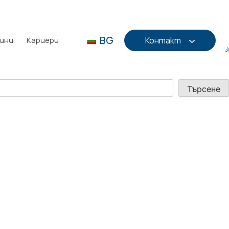
BG
ини
Кариери
Контакт
Следващия:
Гватемала Сити, Гватемала
Търсене