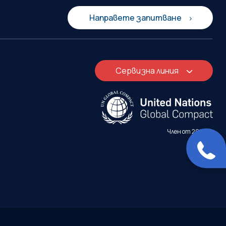
Направете запитване
Сервизна линия
Член от 2009 г.