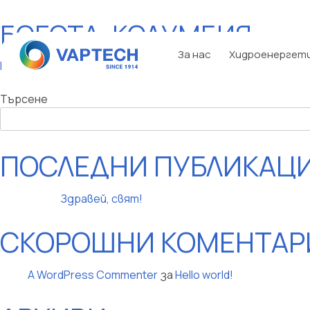
БОГОТА, КОЛУМБИЯ
Преминаване
към
За нас
Хидроенергет
съдържанието
НАВИГАЦИЯ
Предишна:
Сан Салвадор, Ел Салвадор
Търсене
ПОСЛЕДНИ ПУБЛИКАЦ
Здравей, свят!
СКОРОШНИ КОМЕНТАР
A WordPress Commenter
за
Hello world!