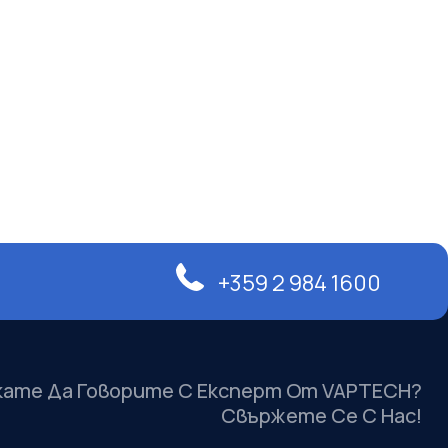
+359 2 984 1600
кате Да Говорите С Експерт От VAPTECH?
Свържете Се С Нас!